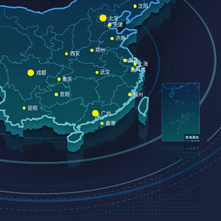
沈阳
北京
天津
济南
郑州
西安
南京
上海
苏州
武汉
成都
重庆
贵阳
福州
昆明
广州
香港