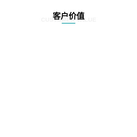
客户价值
CUSTOMER VALUE
01
根据全生命周期管理特点，对案件管理、争议诉讼、知识产权等核心业务流
程，实施闭环管理
02
在支持法务基础数据和法务数据精确、及时记录的基础上，为企业经营决策提
供参考依据
03
加强律师所管理，增加引入、考核评价、监督执行等相关流程，提高法律支撑
专业度
04
加强全方位普法宣传，APP、微信、PC端同步支撑，普法讲座，普法刊物，精
品课程等全面普法管理，激发员工学法守法用法意识，提高员工参与度，推动