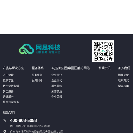
依法治企
05
强化作业流程分析，落实责任主体，促使法务管理规范、标准、流程的有效实
施，将法务控制前置，以全面提升管理水平
产品与解决方案
服务体系
Ag亚洲集团(中国区)官方网站,
新闻资讯
加入我们
人工智能
服务级别
企业简介
招聘岗位
数字孪生
服务网络
企业文化
联系方式
数字化转型解
服务网络
留言表单
安全服务
荣誉资质
运维服务
企业风采
技术咨询服务
联系我们
400-808-5058
周一到周五9:30-18:00 (北京时间）
广州市黄埔区科学大道18号芯大厦B2栋1-2层