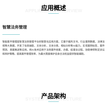
应用概述
APPLICATION OVERVIEW
智慧法务管理
智能案件管理是智慧法务管理平台的智慧化应用方案，它基于裁判文书、行业案例数据、法律法
规等大数据，开发了信息抽取、文本分析、文本分类、相似分析等AI能力，实现案例标签、案件
预测、类案推送等应用，将AI技术应用于法务案件收案、办案、结案全过程，协助律师制定诉讼
和辩护策略，提高案件管理效率、为最大限度维护自身合法权益提供智能辅助。
产品架构
SYSTEM ARCHITECTURE