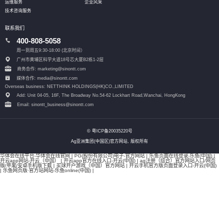
运维服务
企业风采
技术咨询服务
联系我们
400-808-5058
周一到周五9:30-18:00 (北京时间）
广州市黄埔区科学大道18号芯大厦B2栋1-2层
商务合作: marketing@sinontt.com
媒体合作: media@sinontt.com
Overseas business: NETTHINK HOLDINGS(HK)CO.,LIMITED
Add: Unit 04-05, 16F, The Broadway No.54-62 Lockhart Road,
Wanchai, HongKong
Email: sinontt_business@sinontt.com
© 粤ICP备20035220号
Ag亚洲集团(中国区)官方网站, 版权所有
华体会在线平台-华体会在线官网
|
PG(股份有限公司)电子-官方网站
|
乐鱼页面在线登录-乐鱼(中国)
|
开云app网站-开云（中国）
|
开云app官方在线入口-开云(中国)
|
ag注册（综合）官方网站入口/网页
版/苹果/安卓手机版下载
|
买球开户游戏（中国）官方网站
|
开云手机官方版页面登录入口-开云(中国)
|
乐鱼网页版·官方站网站-乐鱼online(中国)
|