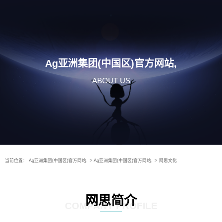
Ag亚洲集团(中国区)官方网站,
ABOUT US
当前位置：
Ag亚洲集团(中国区)官方网站,
>
Ag亚洲集团(中国区)官方网站,
>
网思文化
网思简介
COMPANY PROFILE