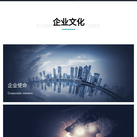
企业文化
COMPANY CULUTURE
企业使命
Corporate mission