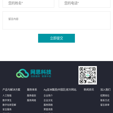
立即提交
产品与解决方案
服务体系
Ag亚洲集团(中国区)官方网站,
新闻资讯
加入我们
人工智能
服务级别
企业简介
招聘岗位
数字孪生
服务网络
企业文化
联系方式
数字化转型解
服务网络
留言表单
安全服务
荣誉资质