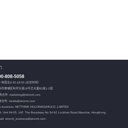
们
00-808-5058
到周五9:30-18:00 (北京时间）
州市黄埔区科学大道18号芯大厦B2栋1-2层
合作: marketing@sinontt.com
合作: media@sinontt.com
s business: NETTHINK HOLDINGS(HK)CO.,LIMITED
: Unit 04-05, 16F, The Broadway No.54-62 Lockhart Road,
Wanchai, HongKong
ail: sinontt_business@sinontt.com