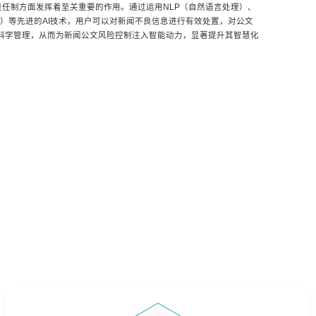
责任制方面发挥着至关重要的作用。通过运用NLP（自然语言处理）、
觉）等先进的AI技术，用户可以对新闻不良信息进行有效处置，对公文
行科学管理，从而为新闻公文风险控制注入智能动力，显著提升其智慧化