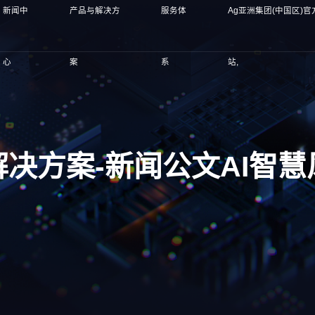
新闻中
产品与解决方
服务体
Ag亚洲集团(中国区)官
心
案
系
站,
解决方案-新闻公文AI智