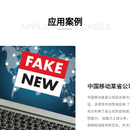
应用案例
APPLICATION CASES
中国移动某省公
中国移动某省公司综合部与信
设，该项目开创性地应用 
充分利用了省公司的自有技术
性能力。 自能力上线以来
视频检测技术的空白，并大