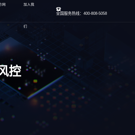
方网
加入我
全国服务热线：400-808-5058
们
慧风控