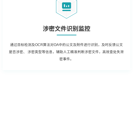
涉密文件识别监控
通过目标检测及OCR算法对OA中的公文及附件进行识别，及时反馈公文
是否涉密、 涉密类型等信息，辅助人工精准判断涉密文件，高效查处失泄
密事件。