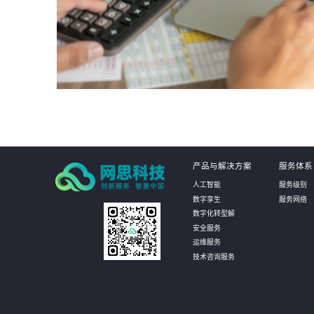
产品与解决方案
服务体系
人工智能
服务级别
数字孪生
服务网络
数字化转型解
安全服务
运维服务
技术咨询服务