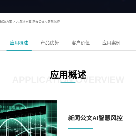
及解决方案
>
AI解决方案-新闻公文AI智慧风控
应用概述
产品优势
客户价值
应用案例
应用概述
APPLICATION OVERVIEW
新闻公文AI智慧风控