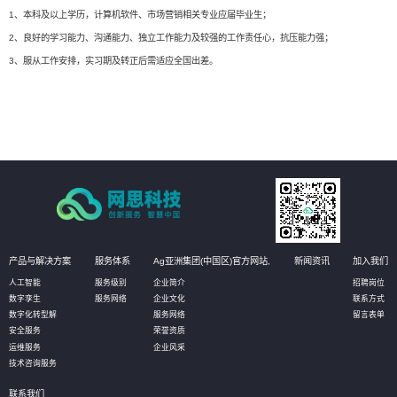
1、本科及以上学历，计算机软件、市场营销相关专业应届毕业生；
2、良好的学习能力、沟通能力、独立工作能力及较强的工作责任心，抗压能力强；
3、服从工作安排，实习期及转正后需适应全国出差。
产品与解决方案
服务体系
Ag亚洲集团(中国区)官方网站,
新闻资讯
加入我们
人工智能
服务级别
企业简介
招聘岗位
数字孪生
服务网络
企业文化
联系方式
数字化转型解
服务网络
留言表单
安全服务
荣誉资质
运维服务
企业风采
技术咨询服务
联系我们